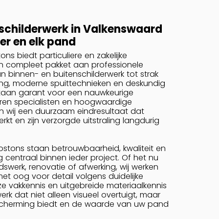
 schilderwerk in Valkenswaard
er en elk pand
ons biedt particuliere en zakelijke
 compleet pakket aan professionele
an binnen- en buitenschilderwerk tot strak
g, moderne spuittechnieken en deskundig
 staan garant voor een nauwkeurige
aren specialisten en hoogwaardige
en wij een duurzaam eindresultaat dat
rkt en zijn verzorgde uitstraling langdurig
 Kostons staan betrouwbaarheid, kwaliteit en
g centraal binnen ieder project. Of het nu
werk, renovatie of afwerking, wij werken
et oog voor detail volgens duidelijke
e vakkennis en uitgebreide materiaalkennis
werk dat niet alleen visueel overtuigt, maar
scherming biedt en de waarde van uw pand