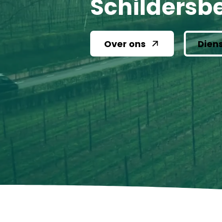
Schildersbe
Over ons
Dien