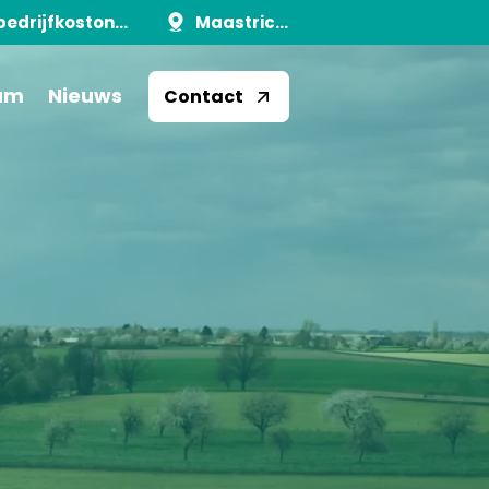
info@schildersbedrijfkostons.nl
Maastricht
am
Nieuws
Contact