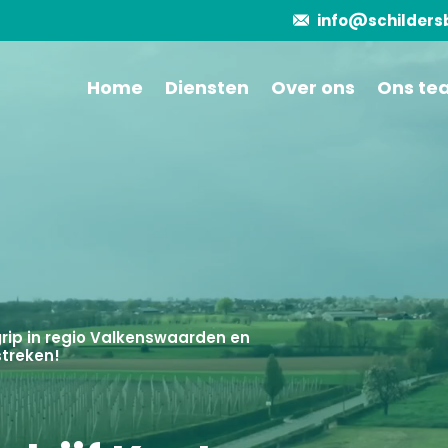
Home
Diensten
Over ons
Ons te
grip in regio Valkenswaarden en
treken!