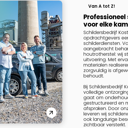
Van A tot Z!
Professioneel
voor elke kam
Schildersbedrijf Kost
opdrachtgevers een
schilderdiensten. V
aangebracht behan
houtrotherstel: wij
uitvoering. Met erv
materialen realiser
zorgvuldig is afgewe
behoudt.
Bij Schildersbedrijf
volledige ontzorgin
gaat om onderhouds
gestructureerd en m
afspraken. Door onz
leveren wij schilder
ook langdurige be
zichtbaar versterkt.