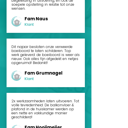
begeleiding in uitvoering, en ook de
soepele opstelling in relatie tot onze
wensen.
Fam Naus
Klant
Dit najaar besloten onze verweerde
boeiboord te laten schilderen. Top
werk geleverd: de boeiboord is weer als
nieuw. Ook alles fijn afgedekt en netjes
opgeruimd! Bedankt!
Fam Grumnagel
Klant
2x werkzaamheden laten uitvoeren. Tot
volle tevredenheid. De balkonvloer &
plafond in de huiskamer werden op
een nette en vakkundige manier
geschilderd!
Fam Hooijmeijer