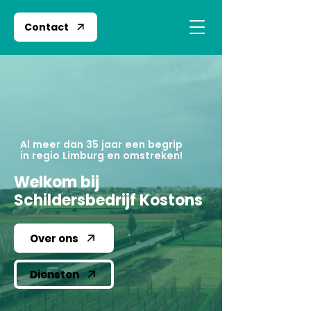
Contact
Al meer dan 35 jaar een begrip
in regio Limburg en omstreken!
Welkom bij
Schildersbedrijf Kostons
Over ons
Diensten